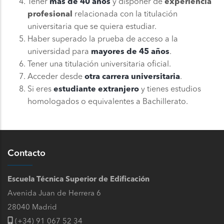
Tener
más de 40 años
y disponer de
experiencia
profesional
relacionada con la titulación
universitaria que se quiera estudiar.
Haber superado la prueba de acceso a la
universidad para
mayores de 45 años
.
Tener una titulación universitaria oficial.
Acceder desde
otra carrera universitaria
.
Si eres
estudiante extranjero
y tienes estudios
homologados o equivalentes a Bachillerato.
Contacto
Escuela Técnica Superior de Edificación
Avenida Juan de Herrera 6
28040 Madrid
(+34) 91 067 52 34