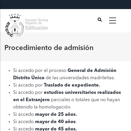
Pasar
al
contenido
principal
Procedimiento de admisión
Si accedo por el proceso
General de Admisión
Distrito Único
de las universidades madrileñas
.
Si accedo por
Traslado de expediente
.
Si accedo por
estudios universitarios realizados
en el Extranjero
parciales o totales que no hayan
obtenido la homologación
.
Si accedo
mayor de 25 años
.
Si accedo
mayor de 40 años
.
Si accedo
mayor de 45 años
.