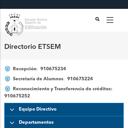
Pasar
al
contenido
principal
Directorio ETSEM
Recepción
:
910675234
Secretaría de Alumnos
:
910675224
Reconocimiento y Transferencia de créditos:
910675252
Equipo Directivo
Departamentos