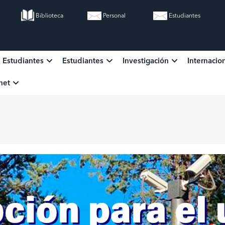
Biblioteca
Personal
Estudiantes
s Estudiantes
Estudiantes
Investigación
Internacio
ion
anet