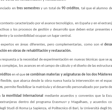
uenciado en
tres semestres
y un total de
90 créditos
, tal que el alumno 
ontexto caracterizado por el avance tecnológico, en España y en el extranj
ructivas y los procesos de gestión y desarrollo que deben estar presentes 
nte y la sostenibilidad ocupan un lugar central.
a expertos en áreas diferentes, pero complementarias, como son el
desa
ción en obras de rehabilitación y restauración.
 respuesta a la necesidad de experimentación en nuevas técnicas que se apl
s complejas, los avances en el campo de cálculo y el diseño de las estructuras
réditos
en el que
se combinan materias y asignaturas de los dos Mástere
e flexible, que abarca desde la obra nueva hasta la intervención en el espa
es
, permite flexibilizar la matrícula y el desarrollo personalizado por parte 
ta
la movilidad internacional
mediante acuerdos y convenios que la Escue
 extranjeras dentro del programa Erasmus+ y Magalhaes, y acuerdos co
li Studi di Roma La Sapienza, el Politecnico di Bari, la Università degli Stud