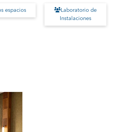
os espacios
Laboratorio de
Lab
Instalaciones