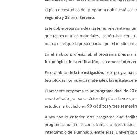
El plan de estudios del programa doble está sec
segundo
y
33
en el
tercero
.
Este doble programa de máster es relevante en un c
que respecta a los materiales, las técnicas const
marco en el que la preocupación por el medio ambie
En el ámbito profesional, el programa prepara 
tecnológico de la edificación
, así como la
interven
En el ámbito de la
investigación
, este programa da
tecnologías, los nuevos materiales, las instalacione
El presente programa es un
programa dual de 90 c
caracterizado por su carácter dirigido a la vez qu
estudios, articulado en
90 créditos y tres semestr
Junto con lo anterior, este programa dual facili
programa, mantiene con diversas universidades
intercambio de alumnado, entre ellas, Università deg