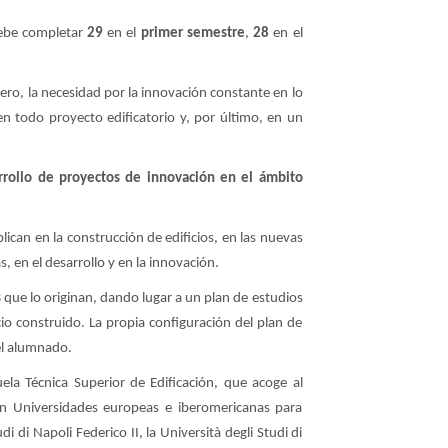
debe completar
29
en el
primer semestre
,
28
en el
ero, la necesidad por la innovación constante en lo
en todo proyecto edificatorio y, por último, en un
rrollo de proyectos de innovación en el ámbito
ican en la construcción de edificios, en las nuevas
, en el desarrollo y en la innovación.
s
que lo originan, dando lugar a un plan de estudios
cio construido. La propia configuración del plan de
del alumnado.
la Técnica Superior de Edificación, que acoge al
n Universidades europeas e iberomericanas para
i di Napoli Federico II, la Università degli Studi di