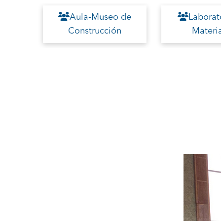
 Física
Aula-Museo de
Laborat
Construcción
Materi