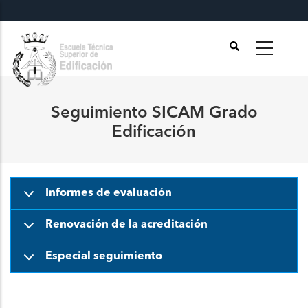
Pasar
al
contenido
principal
Seguimiento SICAM Grado
Edificación
Informes de evaluación
Renovación de la acreditación
Especial seguimiento